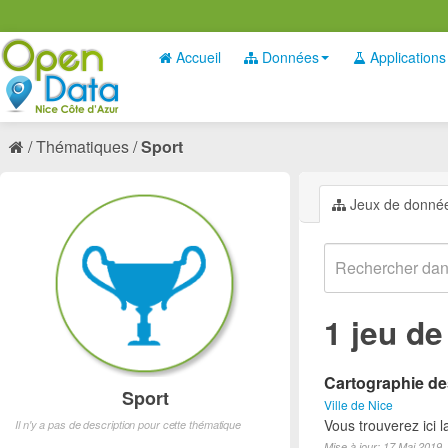
Accueil
Données
Applications
Thématiques
Sport
Jeux de donné
1 jeu d
Cartographie des
Sport
Ville de Nice
Vous trouverez ici l
Il n'y a pas de description pour cette thématique
Mise à jour: 17 Mai 2019