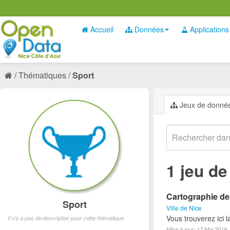
Accueil
Données
Applications
Thématiques
Sport
Jeux de donné
1 jeu d
Cartographie des
Sport
Ville de Nice
Vous trouverez ici l
Il n'y a pas de description pour cette thématique
Mise à jour: 17 Mai 2019