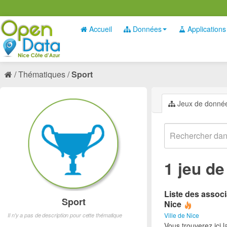
Accueil
Données
Applications
Thématiques
Sport
Jeux de donné
1 jeu d
Liste des associ
Sport
Nice
Ville de Nice
Il n'y a pas de description pour cette thématique
Vous trouverez ici l