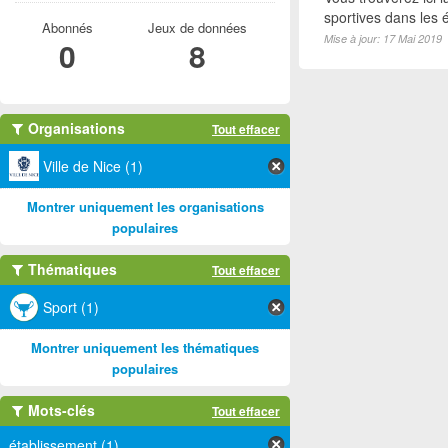
sportives dans les é
Abonnés
Jeux de données
Mise à jour: 17 Mai 2019
0
8
Organisations
Tout effacer
Ville de Nice (1)
Montrer uniquement les organisations
populaires
Thématiques
Tout effacer
Sport (1)
Montrer uniquement les thématiques
populaires
Mots-clés
Tout effacer
établissement (1)