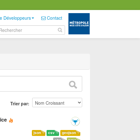
e Développeurs
Contact
Trier par
ice
json
csv
geojson