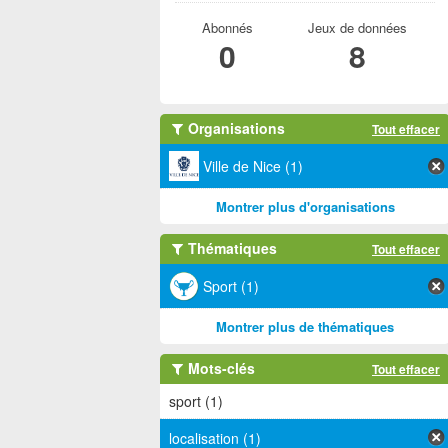
Abonnés
Jeux de données
0
8
Organisations
Tout effacer
Ville de Nice (1)
Montrer plus d'organisations
Thématiques
Tout effacer
Sport (1)
Montrer plus de thématiques
Mots-clés
Tout effacer
sport (1)
localisation (1)