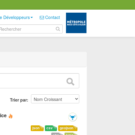
e Développeurs
Contact
Trier par
ice
json
csv
geojson