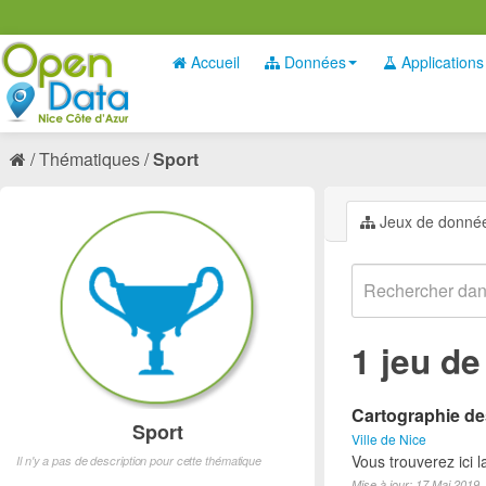
Accueil
Données
Applications
Thématiques
Sport
Jeux de donné
1 jeu d
Cartographie des
Sport
Ville de Nice
Vous trouverez ici l
Il n'y a pas de description pour cette thématique
Mise à jour: 17 Mai 2019