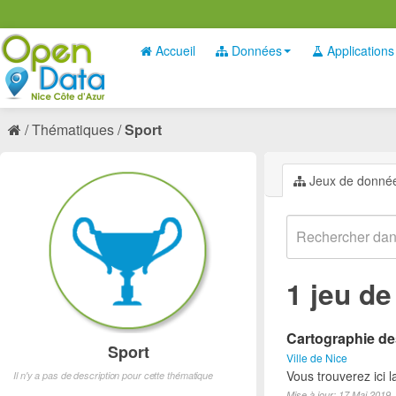
Accueil
Données
Applications
Thématiques
Sport
Jeux de donné
1 jeu d
Cartographie des
Sport
Ville de Nice
Vous trouverez ici l
Il n'y a pas de description pour cette thématique
Mise à jour: 17 Mai 2019