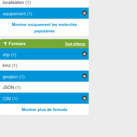
localisation (1)
equipement (1)
Montrer uniquement les mots-clés
populaires
Formats
Tout effacer
shp (1)
kmz (1)
geojson (1)
JSON (1)
CSV (1)
Montrer plus de formats