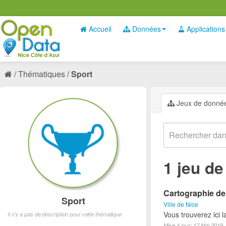
Accueil
Données
Applications
Thématiques
Sport
Jeux de donné
1 jeu d
Cartographie des
Sport
Ville de Nice
Vous trouverez ici l
Il n'y a pas de description pour cette thématique
Mise à jour: 17 Mai 2019