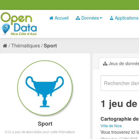
Accueil
Données
Applications
Thématiques
Sport
Jeux de donné
1 jeu d
Cartographie des
Sport
Ville de Nice
Vous trouverez ici l
Il n'y a pas de description pour cette thématique
Mise à jour: 17 Mai 2019