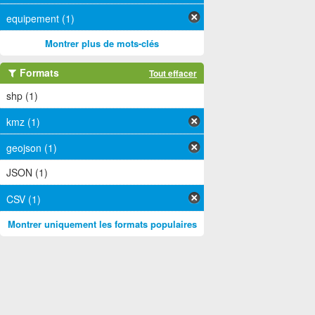
equipement (1)
Montrer plus de mots-clés
Formats
Tout effacer
shp (1)
kmz (1)
geojson (1)
JSON (1)
CSV (1)
Montrer uniquement les formats populaires