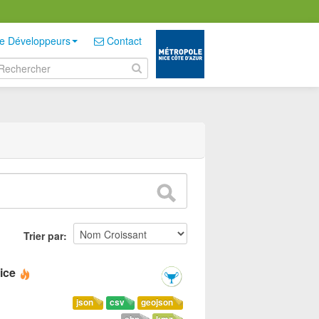
e Développeurs
Contact
Trier par
ice
json
csv
geojson