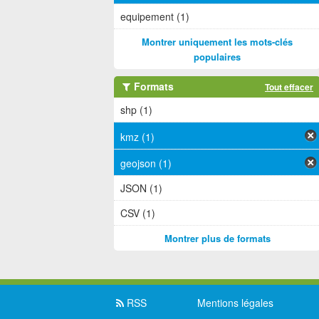
equipement (1)
Montrer uniquement les mots-clés
populaires
Formats
Tout effacer
shp (1)
kmz (1)
geojson (1)
JSON (1)
CSV (1)
Montrer plus de formats
RSS
Mentions légales