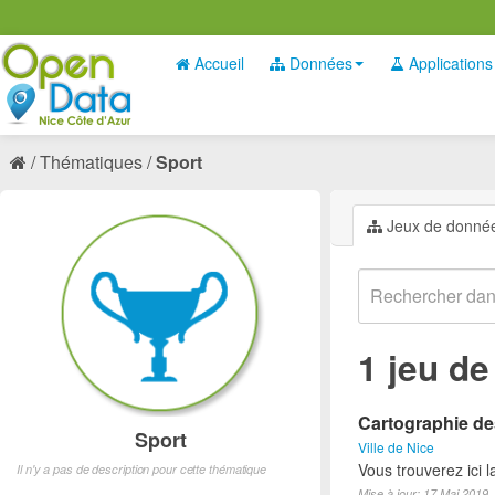
Accueil
Données
Applications
Thématiques
Sport
Jeux de donné
1 jeu d
Cartographie des
Sport
Ville de Nice
Vous trouverez ici l
Il n'y a pas de description pour cette thématique
Mise à jour: 17 Mai 2019