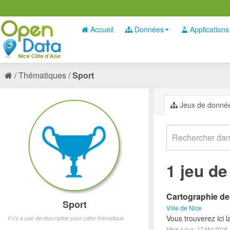
Accueil
Données
Applications
Thématiques
Sport
Jeux de donné
1 jeu d
Cartographie des
Sport
Ville de Nice
Vous trouverez ici l
Il n'y a pas de description pour cette thématique
Mise à jour: 17 Mai 2019