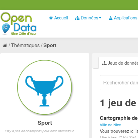
Accueil
Données
Applications
Thématiques
Sport
Jeux de donné
1 jeu d
Cartographie des
Sport
Ville de Nice
Vous trouverez ici l
Il n'y a pas de description pour cette thématique
Mise à jour: 17 Mai 2019