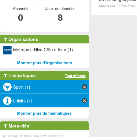
Mise à jour: 17 Mai 2019
Abonnés
Jeux de données
0
8
Organisations
Métropole Nice Côte d'Azur (1)
Montrer plus d'organisations
Thématiques
Tout effacer
Sport (1)
Loisirs (1)
Montrer plus de thématiques
Mots-clés
Il n'y a pas de filtres pour cette recherche