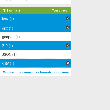
Formats
Tout effacer
kmz (1)
gpx (1)
geojson (1)
ZIP (1)
JSON (1)
CSV (1)
Montrer uniquement les formats populaires