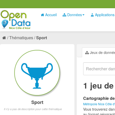
Accueil
Données
Applications
Thématiques
Sport
Jeux de donné
1 jeu d
Cartographie de
Sport
Métropole Nice Côte d
Vous trouverez dan
Il n'y a pas de description pour cette thématique
au format géograph