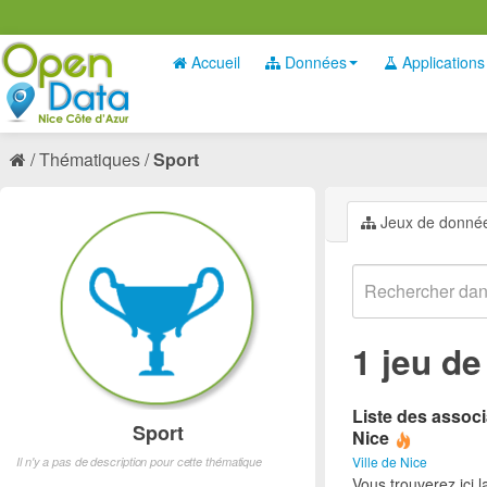
Accueil
Données
Applications
Thématiques
Sport
Jeux de donné
1 jeu d
Liste des associ
Sport
Nice
Ville de Nice
Il n'y a pas de description pour cette thématique
Vous trouverez ici l