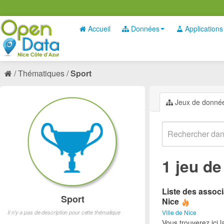
Accueil
Données
Applications
Thématiques
Sport
Jeux de donné
1 jeu d
Liste des associ
Sport
Nice
Ville de Nice
Il n'y a pas de description pour cette thématique
Vous trouverez ici l