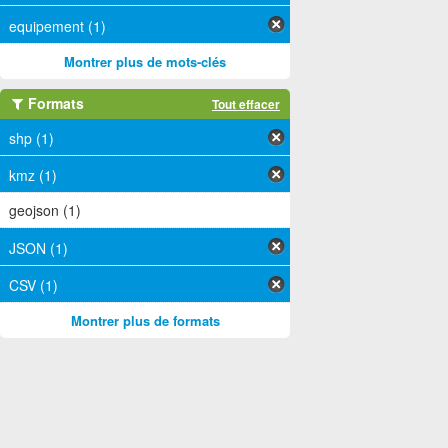
equipement (1)
Montrer plus de mots-clés
Formats
Tout effacer
shp (1)
kmz (1)
geojson (1)
JSON (1)
CSV (1)
Montrer plus de formats