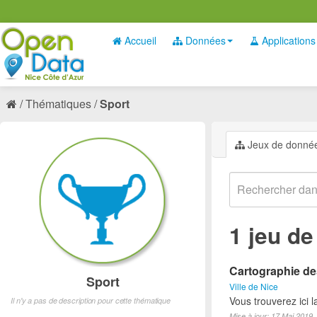
Accueil
Données
Applications
Thématiques
Sport
Jeux de donné
1 jeu d
Cartographie des
Sport
Ville de Nice
Vous trouverez ici l
Il n'y a pas de description pour cette thématique
Mise à jour: 17 Mai 2019