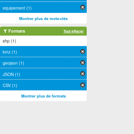
equipement (1)
Montrer plus de mots-clés
Formats
Tout effacer
shp (1)
kmz (1)
geojson (1)
JSON (1)
CSV (1)
Montrer plus de formats