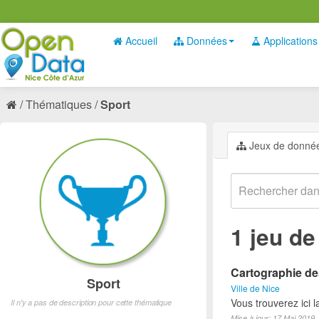
Accueil
Données
Applications
Thématiques
Sport
Jeux de donné
1 jeu d
Cartographie des
Sport
Ville de Nice
Vous trouverez ici l
Il n'y a pas de description pour cette thématique
Mise à jour: 17 Mai 2019