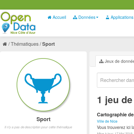
Accueil
Données
Applications
Thématiques
Sport
Jeux de donné
1 jeu d
Cartographie des
Sport
Ville de Nice
Vous trouverez ici l
Il n'y a pas de description pour cette thématique
Mise à jour: 17 Mai 2019