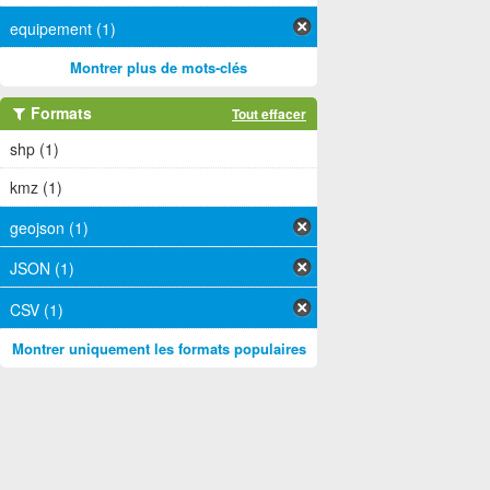
equipement (1)
Montrer plus de mots-clés
Formats
Tout effacer
shp (1)
kmz (1)
geojson (1)
JSON (1)
CSV (1)
Montrer uniquement les formats populaires