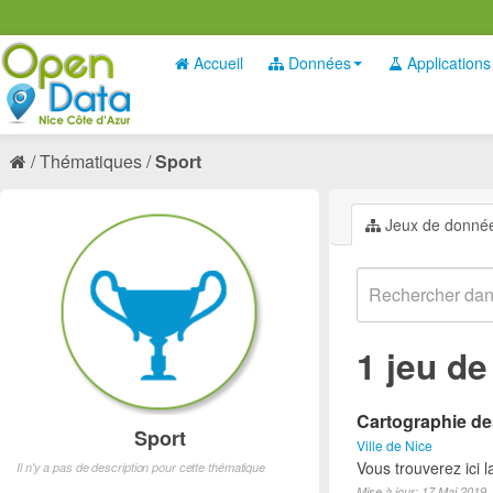
Accueil
Données
Applications
Thématiques
Sport
Jeux de donné
1 jeu d
Cartographie des
Sport
Ville de Nice
Vous trouverez ici l
Il n'y a pas de description pour cette thématique
Mise à jour: 17 Mai 2019