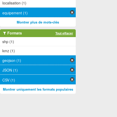
localisation (1)
equipement (1)
Montrer plus de mots-clés
Formats
Tout effacer
shp (1)
kmz (1)
geojson (1)
JSON (1)
CSV (1)
Montrer uniquement les formats populaires