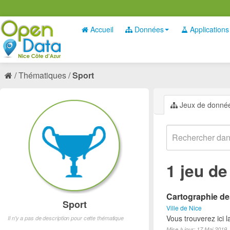
Accueil
Données
Applications
Thématiques
Sport
Jeux de donné
1 jeu d
Cartographie des
Sport
Ville de Nice
Vous trouverez ici l
Il n'y a pas de description pour cette thématique
Mise à jour: 17 Mai 2019