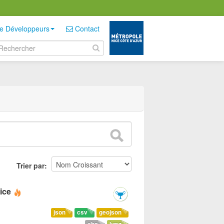
e Développeurs
Contact
Trier par
ice
json
csv
geojson