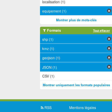
localisation (1)
equipement (1)
Montrer plus de mots-clés
Formats
Tout effacer
shp (1)
kmz (1)
geojson (1)
JSON (1)
CSV (1)
Montrer uniquement les formats populaires
RSS
Mentions légales