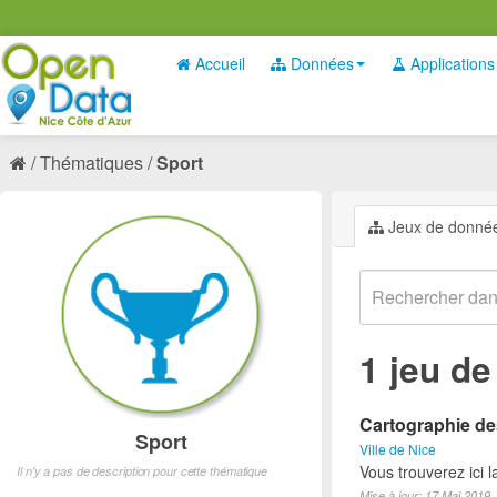
Accueil
Données
Applications
Thématiques
Sport
Jeux de donné
1 jeu d
Cartographie des
Sport
Ville de Nice
Vous trouverez ici l
Il n'y a pas de description pour cette thématique
Mise à jour: 17 Mai 2019