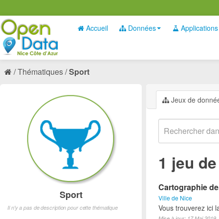
Accueil
Données
Applications
Thématiques
Sport
Jeux de donné
1 jeu d
Cartographie des
Sport
Ville de Nice
Vous trouverez ici l
Il n'y a pas de description pour cette thématique
Mise à jour: 17 Mai 2019