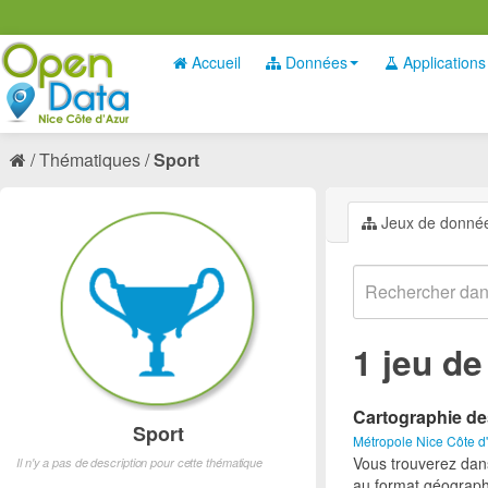
Accueil
Données
Applications
Thématiques
Sport
Jeux de donné
1 jeu d
Cartographie de
Sport
Métropole Nice Côte d
Vous trouverez dan
Il n'y a pas de description pour cette thématique
au format géograph