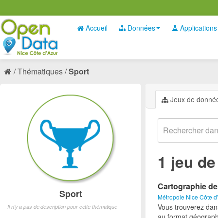
Accueil
Données
Applications
Thématiques
Sport
Jeux de donné
1 jeu d
Cartographie de
Sport
Métropole Nice Côte d
Vous trouverez dan
Il n'y a pas de description pour cette thématique
au format géograph