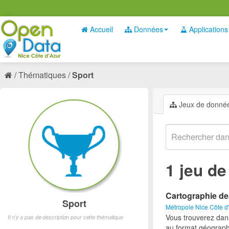
Accueil
Données
Applications
Thématiques
Sport
Jeux de donné
1 jeu d
Cartographie de
Sport
Métropole Nice Côte d
Vous trouverez dan
Il n'y a pas de description pour cette thématique
au format géograph