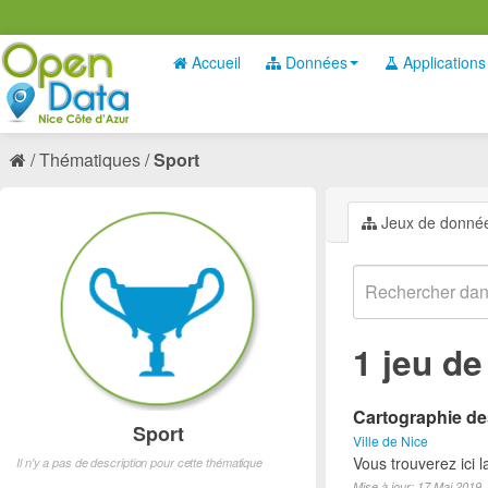
Accueil
Données
Applications
Thématiques
Sport
Jeux de donné
1 jeu d
Cartographie des
Sport
Ville de Nice
Vous trouverez ici l
Il n'y a pas de description pour cette thématique
Mise à jour: 17 Mai 2019