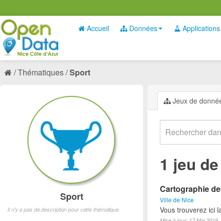
Accueil
Données
Applications
Thématiques
Sport
Jeux de donné
1 jeu d
Cartographie des
Sport
Ville de Nice
Vous trouverez ici l
Il n'y a pas de description pour cette thématique
Mise à jour: 17 Mai 2019