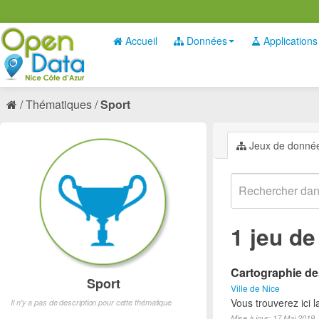
Accueil
Données
Applications
Thématiques
Sport
Jeux de donné
1 jeu d
Cartographie des
Sport
Ville de Nice
Vous trouverez ici l
Il n'y a pas de description pour cette thématique
Mise à jour: 17 Mai 2019