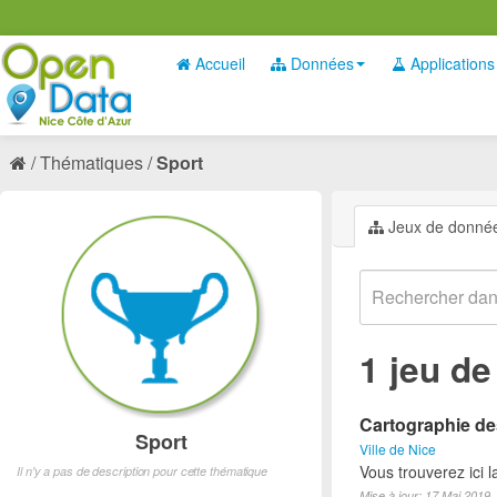
Accueil
Données
Applications
Thématiques
Sport
Jeux de donné
1 jeu d
Cartographie des
Sport
Ville de Nice
Vous trouverez ici l
Il n'y a pas de description pour cette thématique
Mise à jour: 17 Mai 2019