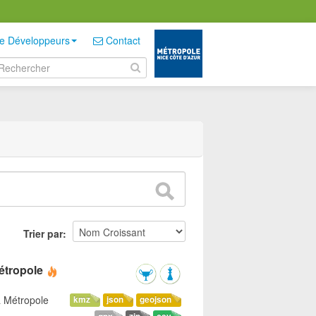
e Développeurs
Contact
Trier par
étropole
a Métropole
kmz
json
geojson