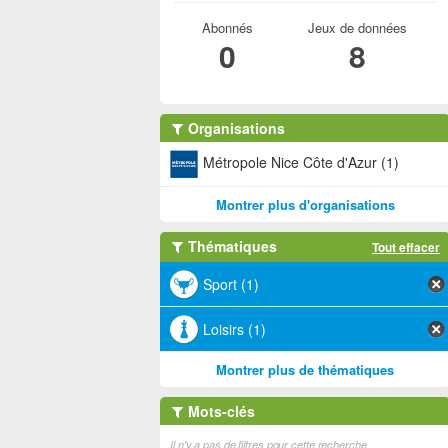
Abonnés
Jeux de données
0
8
Organisations
Métropole Nice Côte d'Azur (1)
Montrer plus d'organisations
Thématiques
Tout effacer
Sport (1)
Loisirs (1)
Montrer plus de thématiques
Mots-clés
Il n'y a pas de filtres pour cette recherche