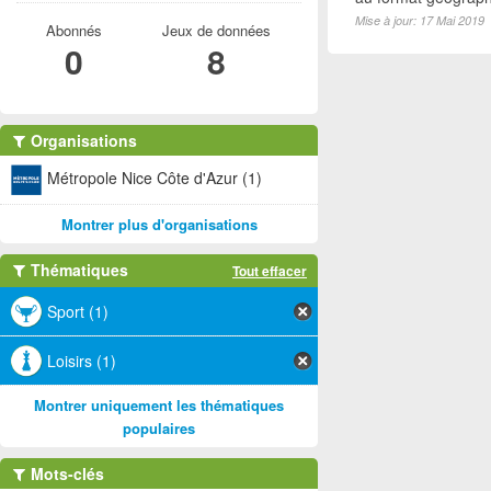
Mise à jour: 17 Mai 2019
Abonnés
Jeux de données
0
8
Organisations
Métropole Nice Côte d'Azur (1)
Montrer plus d'organisations
Thématiques
Tout effacer
Sport (1)
Loisirs (1)
Montrer uniquement les thématiques
populaires
Mots-clés