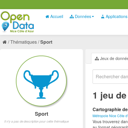
Accueil
Données
Applications
Thématiques
Sport
Jeux de donné
1 jeu d
Cartographie de
Sport
Métropole Nice Côte d
Vous trouverez dan
Il n'y a pas de description pour cette thématique
au format géograph