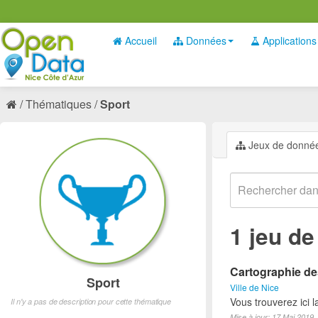
Accueil
Données
Applications
Thématiques
Sport
Jeux de donné
1 jeu d
Cartographie des
Sport
Ville de Nice
Vous trouverez ici l
Il n'y a pas de description pour cette thématique
Mise à jour: 17 Mai 2019