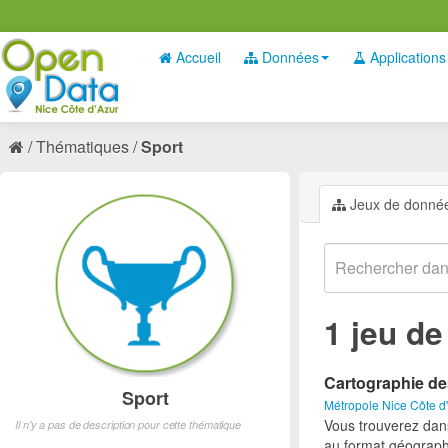
Accueil
Données
Applications
Thématiques
Sport
Jeux de donné
1 jeu d
Cartographie de
Sport
Métropole Nice Côte d
Vous trouverez dan
Il n'y a pas de description pour cette thématique
au format géograph