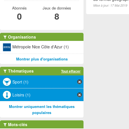
Mise à jour: 17 Mai 2019
Abonnés
Jeux de données
0
8
Organisations
Métropole Nice Côte d'Azur (1)
Montrer plus d'organisations
Thématiques
Tout effacer
Sport (1)
Loisirs (1)
Montrer uniquement les thématiques
populaires
Mots-clés