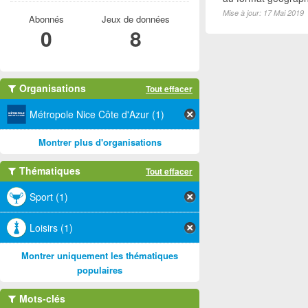
Mise à jour: 17 Mai 2019
Abonnés
Jeux de données
0
8
Organisations
Tout effacer
Métropole Nice Côte d'Azur (1)
Montrer plus d'organisations
Thématiques
Tout effacer
Sport (1)
Loisirs (1)
Montrer uniquement les thématiques
populaires
Mots-clés