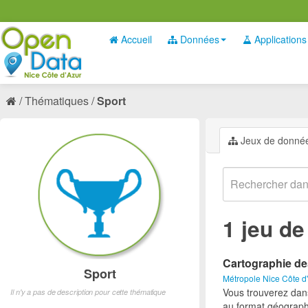
Accueil
Données
Applications
Thématiques
Sport
Jeux de donné
1 jeu d
Cartographie de
Sport
Métropole Nice Côte d
Vous trouverez dan
Il n'y a pas de description pour cette thématique
au format géograph