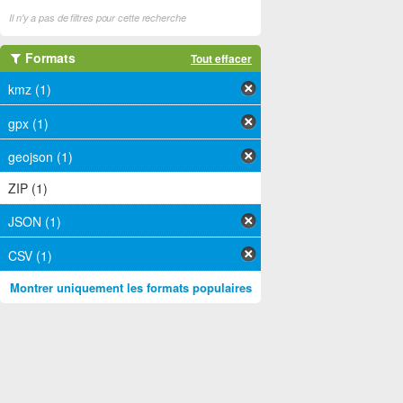
Il n'y a pas de filtres pour cette recherche
Formats
Tout effacer
kmz (1)
gpx (1)
geojson (1)
ZIP (1)
JSON (1)
CSV (1)
Montrer uniquement les formats populaires