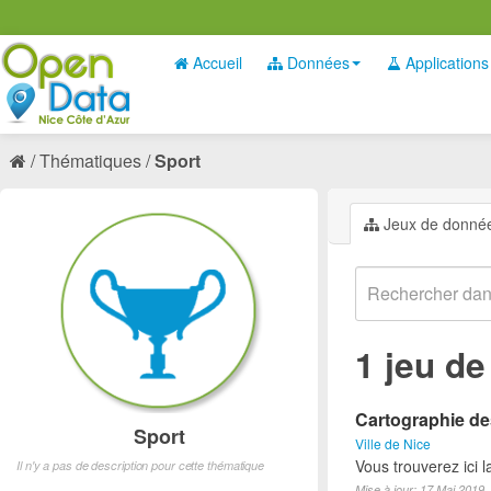
Accueil
Données
Applications
Thématiques
Sport
Jeux de donné
1 jeu d
Cartographie des
Sport
Ville de Nice
Vous trouverez ici l
Il n'y a pas de description pour cette thématique
Mise à jour: 17 Mai 2019