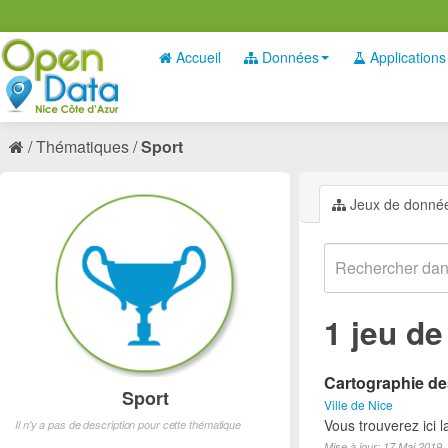
Accueil
Données
Applications
Thématiques
Sport
Jeux de donné
1 jeu d
Cartographie des
Sport
Ville de Nice
Vous trouverez ici l
Il n'y a pas de description pour cette thématique
Mise à jour: 17 Mai 2019