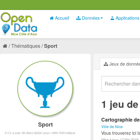
Accueil
Données
Applications
Thématiques
Sport
Jeux de donné
1 jeu d
Cartographie des
Sport
Ville de Nice
Vous trouverez ici l
Il n'y a pas de description pour cette thématique
Mise à jour: 17 Mai 2019