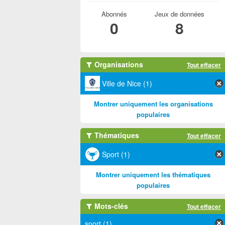
Abonnés
Jeux de données
0
8
Organisations
Tout effacer
Ville de Nice (1)
Montrer uniquement les organisations
populaires
Thématiques
Tout effacer
Sport (1)
Montrer uniquement les thématiques
populaires
Mots-clés
Tout effacer
sport (1)