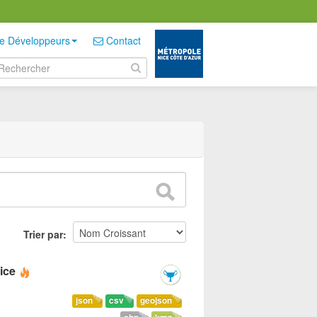
e Développeurs
Contact
Trier par
ice
json
csv
geojson