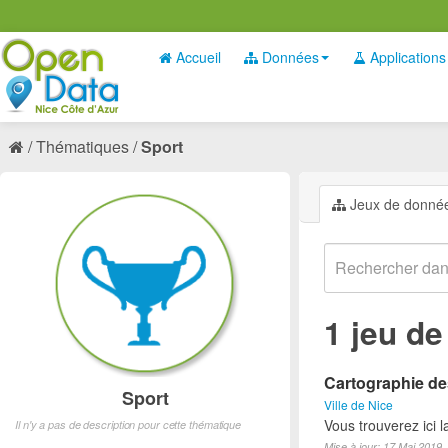
Accueil
Données
Applications
Thématiques
Sport
Jeux de donné
1 jeu d
Cartographie des
Sport
Ville de Nice
Vous trouverez ici l
Il n'y a pas de description pour cette thématique
Mise à jour: 17 Mai 2019