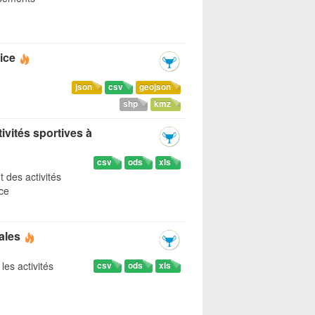
ice
json
csv
geojson
shp
kmz
ivités sportives à
csv
ods
xls
t des activités
ice
ales
les activités
csv
ods
xls