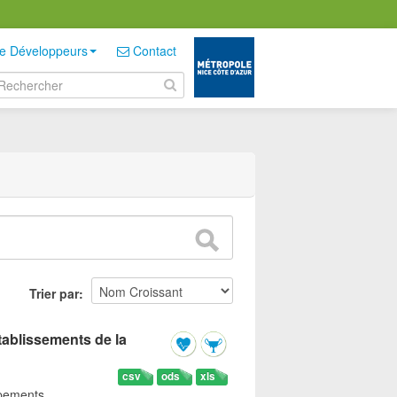
e Développeurs
Contact
Trier par
tablissements de la
csv
ods
xls
ipements