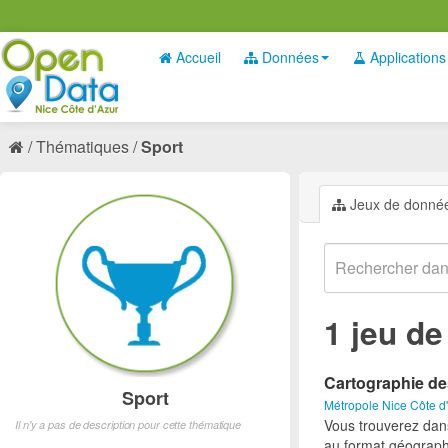
Accueil
Données
Applications
Thématiques
Sport
Jeux de donné
1 jeu d
Cartographie de
Sport
Métropole Nice Côte d
Vous trouverez dan
Il n'y a pas de description pour cette thématique
au format géograph