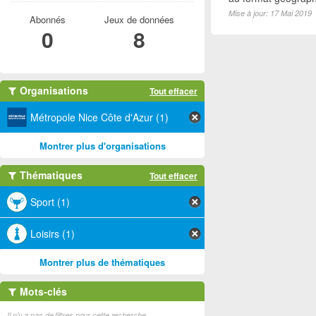
Mise à jour: 17 Mai 2019
Abonnés
Jeux de données
0
8
Organisations
Tout effacer
Métropole Nice Côte d'Azur (1)
Montrer plus d'organisations
Thématiques
Tout effacer
Sport (1)
Loisirs (1)
Montrer plus de thématiques
Mots-clés
Il n'y a pas de filtres pour cette recherche