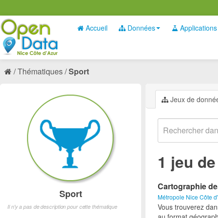
Accueil
Données
Applications
Thématiques
Sport
Jeux de donné
1 jeu d
Cartographie de
Sport
Métropole Nice Côte d
Vous trouverez dan
Il n'y a pas de description pour cette thématique
au format géograph