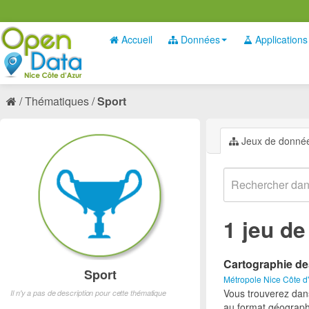
Accueil
Données
Applications
Thématiques
Sport
Jeux de donné
1 jeu d
Cartographie de
Sport
Métropole Nice Côte d
Vous trouverez dan
Il n'y a pas de description pour cette thématique
au format géograph