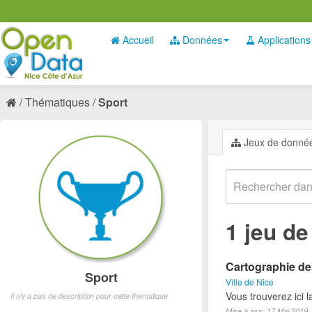
Accueil
Données
Applications
Thématiques
Sport
Jeux de donné
1 jeu d
Cartographie des
Sport
Ville de Nice
Vous trouverez ici l
Il n'y a pas de description pour cette thématique
Mise à jour: 17 Mai 2019