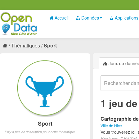
Accueil
Données
Applications
Thématiques
Sport
Jeux de donné
1 jeu d
Cartographie des
Sport
Ville de Nice
Vous trouverez ici l
Il n'y a pas de description pour cette thématique
Mise à jour: 17 Mai 2019