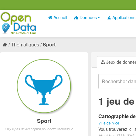
Accueil
Données
Applications
Thématiques
Sport
Jeux de donné
1 jeu d
Cartographie des
Sport
Ville de Nice
Vous trouverez ici l
Il n'y a pas de description pour cette thématique
Mise à jour: 17 Mai 2019