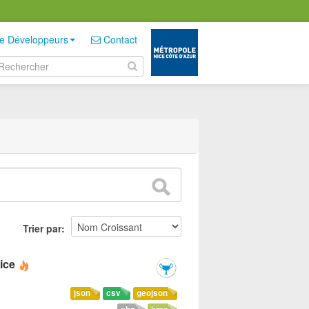
e Développeurs
Contact
Trier par
ice
json
csv
geojson