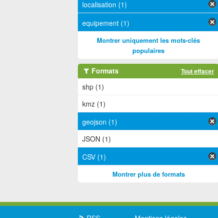
localisation (1)
equipement (1)
Montrer uniquement les mots-clés
populaires
Formats
Tout effacer
shp (1)
kmz (1)
geojson (1)
JSON (1)
CSV (1)
Montrer plus de formats