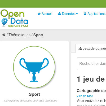
Accueil
Données
Applications
Thématiques
Sport
Jeux de donné
1 jeu d
Cartographie des
Sport
Ville de Nice
Vous trouverez ici l
Il n'y a pas de description pour cette thématique
Mise à jour: 17 Mai 2019